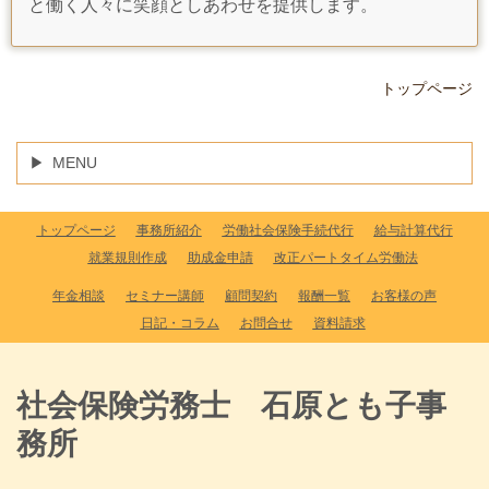
と働く人々に笑顔としあわせを提供します。
トップページ
MENU
トップページ
事務所紹介
労働社会保険手続代行
給与計算代行
就業規則作成
助成金申請
改正パートタイム労働法
年金相談
セミナー講師
顧問契約
報酬一覧
お客様の声
日記・コラム
お問合せ
資料請求
社会保険労務士 石原とも子事
務所